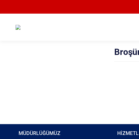
Broşür
MÜDÜRLÜĞÜMÜZ
HİZMETL