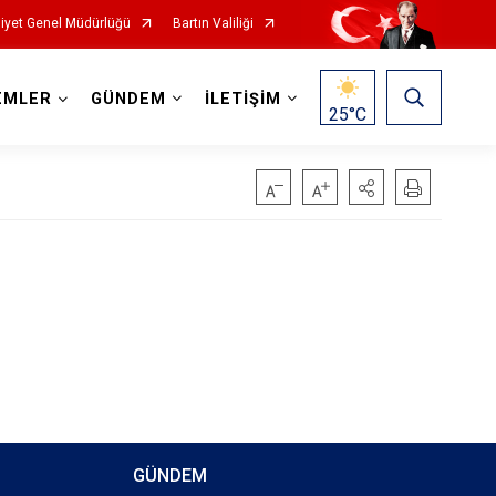
iyet Genel Müdürlüğü
Bartın Valiliği
EMLER
GÜNDEM
İLETİŞİM
25
°C
GÜNDEM