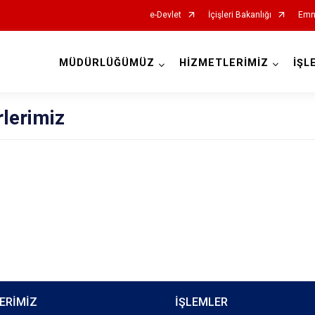
e-Devlet
İçişleri Bakanlığı
Emn
MÜDÜRLÜĞÜMÜZ
HİZMETLERİMİZ
İŞL
İl Emniyet Müdürlükleri
lerimiz
ERİMİZ
İŞLEMLER