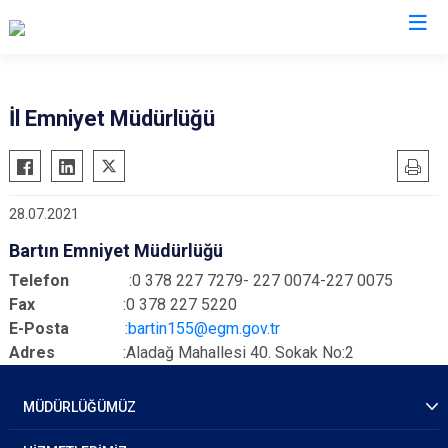
İl Emniyet Müdürlükleri
İl Emniyet Müdürlüğü
28.07.2021
Bartın Emniyet Müdürlüğü
Telefon
:0 378 227 7279- 227 0074-227 0075
Fax
:0 378 227 5220
E-Posta
:
bartin155@egm.gov.tr
Adres
:Aladağ Mahallesi 40. Sokak No:2
MÜDÜRLÜĞÜMÜZ