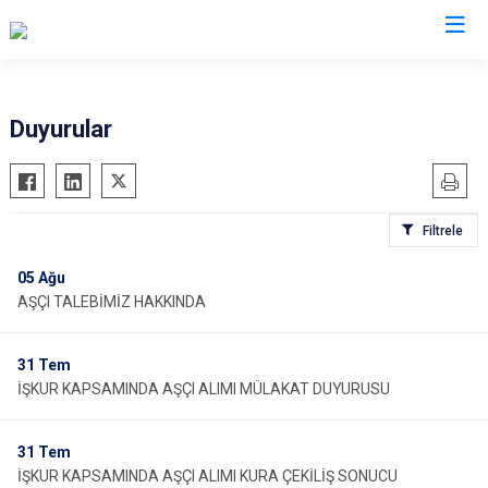
İl Emniyet Müdürlükleri
Duyurular
Filtrele
05
Ağu
AŞÇI TALEBİMİZ HAKKINDA
31
Tem
İŞKUR KAPSAMINDA AŞÇI ALIMI MÜLAKAT DUYURUSU
31
Tem
İŞKUR KAPSAMINDA AŞÇI ALIMI KURA ÇEKİLİŞ SONUCU