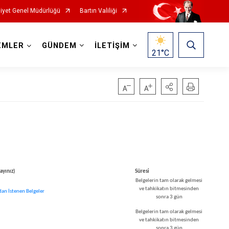
iyet Genel Müdürlüğü
Bartın Valiliği
EMLER
GÜNDEM
İLETİŞİM
21
°C
ayınız)
Süresi ​
Belgelerin tam olarak gelmesi
ve tahkikatın bitmesinden
rdan İstenen Belgeler
sonra 3 gün
Belgelerin tam olarak gelmesi
ve tahkikatın bitmesinden
sonra 3 gün