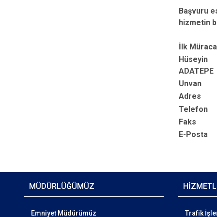
Başvuru es
hizmetin b
İlk Müraca
Hüseyin
ADATEPE
Unvan
Adres
Telefon
​Faks
​E-Posta
MÜDÜRLÜĞÜMÜZ
HİZMETL
Emniyet Müdürümüz
Trafik İşl