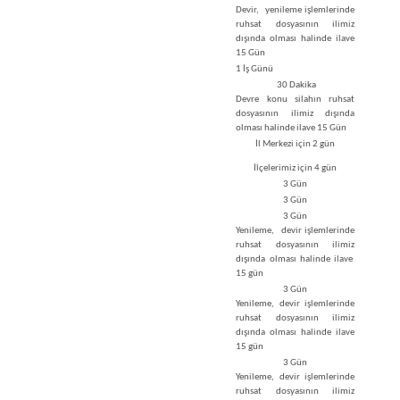
Devir, yenileme işlemlerinde
ruhsat dosyasının ilimiz
dışında olması halinde ilave
15 Gün
1 İş Günü
30 Dakika
Devre konu silahın ruhsat
dosyasının ilimiz dışında
olması halinde ilave 15 Gün
İl Merkezi için 2 gün
İlçelerimiz için 4 gün
3 Gün
3 Gün
3 Gün
Yenileme, devir işlemlerinde
ruhsat dosyasının ilimiz
dışında olması halinde ilave
15 gün
3 Gün
Yenileme, devir işlemlerinde
ruhsat dosyasının ilimiz
dışında olması halinde ilave
15 gün
3 Gün
Yenileme, devir işlemlerinde
ruhsat dosyasının ilimiz