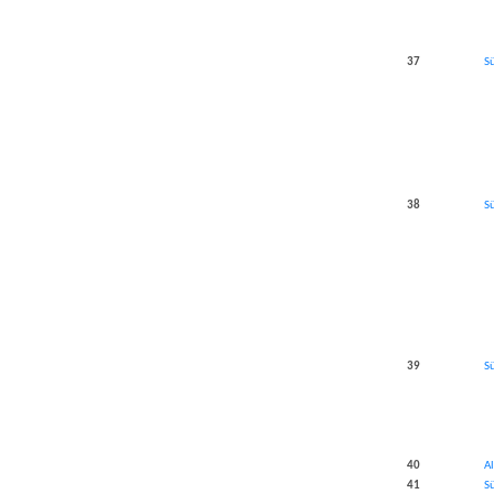
​37
S
38​
S
​39
Sü
​40
A
​41
S