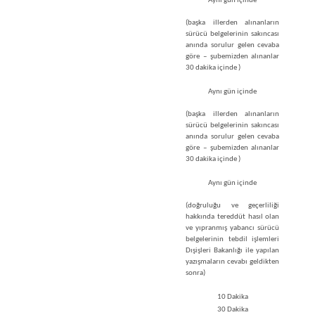
Aynı gün içinde
(başka illerden alınanların
sürücü belgelerinin sakıncası
anında sorulur gelen cevaba
göre – şubemizden alınanlar
30 dakika içinde )
Aynı gün içinde
(başka illerden alınanların
sürücü belgelerinin sakıncası
anında sorulur gelen cevaba
göre – şubemizden alınanlar
30 dakika içinde )
Aynı gün içinde
(doğruluğu ve geçerliliği
hakkında tereddüt hasıl olan
ve yıpranmış yabancı sürücü
belgelerinin tebdil işlemleri
Dışişleri Bakanlığı ile yapılan
yazışmaların cevabı geldikten
sonra)
10 Dakika
30 Dakika