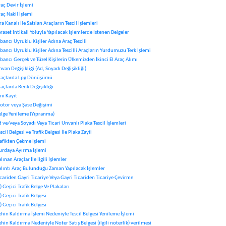
raç Devir İşlemi
aç Nakil İşlemi
ra Kanalı İle Satılan Araçların Tescil İşlemleri
eraset İntikali Yoluyla Yapılacak İşlemlerde İstenen Belgeler
bancı Uyruklu Kişiler Adına Araç Tescili
abancı Uyruklu Kişiler Adına Tescilli Araçların Yurdumuzu Terk İşlemi
bancı Gerçek ve Tüzel Kişilerin Ülkemizden İkinci El Araç Alımı
van Değişikliği (Ad, Soyadı Değişikliği)
raçlarda Lpg Dönüşümü
raçlarda Renk Değişikliği
ni Kayıt
otor veya Şase Değişimi
elge Yenileme (Yıpranma)
 ve/veya Soyadı Veya Ticari Unvanlı Plaka Tescil İşlemleri
escil Belgesi ve Trafik Belgesi İle Plaka Zayii
rafikten Çekme İşlemi
urdaya Ayırma İşlemi
lınan Araçlar İle İlgili İşlemler
alıntı Araç Bulunduğu Zaman Yapılacak İşlemler
icariden Gayri Ticariye Veya Gayri Ticariden Ticariye Çevirme
) Geçici Trafik Belge Ve Plakaları
) Geçici Trafik Belgesi
) Geçici Trafik Belgesi
ehin Kaldırma İşlemi Nedeniyle Tescil Belgesi Yenileme İşlemi
hin Kaldırma Nedeniyle Noter Satış Belgesi (ilgili noterlik) verilmesi