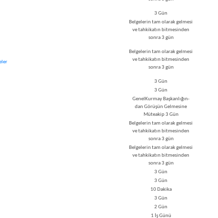
3 Gün
Belgelerin tam olarak gelmesi
ve tahkikatın bitmesinden
sonra 3 gün
Belgelerin tam olarak gelmesi
ve tahkikatın
bitmesinden
eler
sonra 3 gün
3 Gün
3 Gün
GenelKurmay Başkanlığın-
dan Görüşün Gelmesine
Müteakip 3 Gün
Belgelerin tam olarak gelmesi
ve tahkikatın bitmesinden
sonra 3 gün
Belgelerin tam olarak gelmesi
ve tahkikatın bitmesinden
sonra 3 gün
3 Gün
3 Gün
10 Dakika
3 Gün
2 Gün​​
1 İş Günü