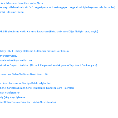
vsk 5. Maddeye Göre Parmak İzi Alımı
Her çeşit silah ruhsatı, sürücü belgesi pasaport yerine geçen belge almak için başvuruda bulunanlar)
imlik Bildirme İşlemi
982 Bilgi edinme Hakkı Kanunu Başvurusu (Elektronik veya Diğer İletişim araçlarıyla)
ilekçe 3071 Dilekçe Hakkının Kullandırılmasına Dair Kanun
imer Başvurusu
nsan Hakları Başvuru Kutusu
ikâyet ve Başvuru Kutuları
(
Akbank Karşısı — Hendek yanı — Yapı Kredi Bankası yanı
)
imanımıza Gelen Ve Giden Gemi Kontrolü
emiden Ayrılma ve Gemiye Katılma İşlemleri
bancı Şahıslara Liman Şehri İzin Belgesi (Landing Card) İşlemleri
sen Vize İşlemleri
riş Çıkış Kayıt İşlemleri
önüllülük Esasına Göre Parmak İzi Alım İşlemleri