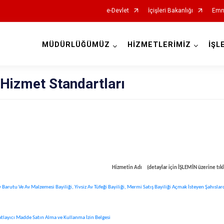
e-Devlet
İçişleri Bakanlığı
Emn
MÜDÜRLÜĞÜMÜZ
HİZMETLERİMİZ
İŞL
İl Emniyet Müdürlükleri
Hizmet Standartları
Hizmetin Adı​​ (detaylar için İŞLEMİN üzerine tıkl
 Barutu Ve Av Malzemesi Bayiliği, Yivsiz Av Tüfeği Bayiliği, Mermi Satış Bayiliği Açmak İsteyen Şahısla
atlayıcı Madde Satın Alma ve Kullanma İzin Belgesi