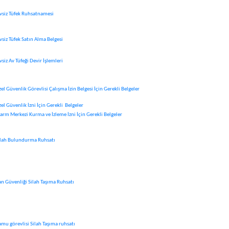
ivsiz Tüfek Ruhsatnamesi
vsiz Tüfek Satın Alma Belgesi
vsiz Av Tüfeği Devir İşlemleri
el Güvenlik Görevlisi Çalışma İzin Belgesi İçin Gerekli Belgeler
el Güvenlik İzni İçin Gerekli Belgeler
larm Merkezi Kurma ve İzleme İzni İçin Gerekli Belgeler
ilah Bulundurma Ruhsatı
an Güvenliği Silah Taşıma Ruhsatı
amu görevlisi Silah Taşıma ruhsatı