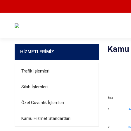
Kamu 
HİZMETLERİMİZ
Trafik İşlemleri
Silah İşlemleri
​Sıra
Özel Güvenlik İşlemleri
​1
Av
Kamu Hizmet Standartları
2​​
P