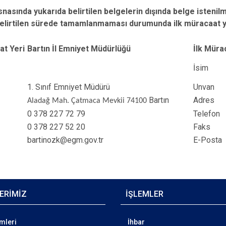
nasında yukarıda belirtilen belgelerin dışında belge istenilm
elirtilen sürede tamamlanmaması durumunda ilk müracaat ye
at Yeri
Bartın İl Emniyet Müdürlüğü
İlk Müra
İsim
1. Sınıf Emniyet Müdürü
Unvan
Bartın
Adres
Aladağ Mah. Çatmaca Mevkii 74100
0 378 227 72 79
​Telefon
0 378 227 52 20
​Faks
bartinozk@egm.gov.tr
​​E-Posta
ERİMİZ
İŞLEMLER
emleri
İhbar