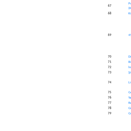
P
​67
(
​68
K
​69
4
​70
D
​71
B
​72
İ
​73
Ş
​74
L
​75
G
​76
Ya
​77
Re
​78
Gi
​79
G