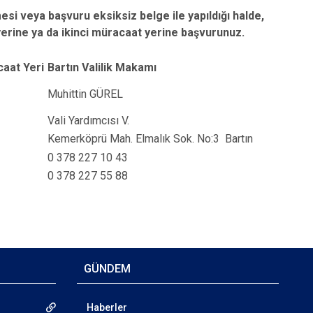
esi veya başvuru eksiksiz belge ile yapıldığı halde,
rine ya da ikinci müracaat yerine başvurunuz.
caat Yeri
Bartın Valilik Makamı
Muhittin GÜREL
Vali Yardımcısı V.
Kemerköprü Mah. Elmalık Sok. No:3 Bartın
0 378 227 10 43
0 378 227 55 88
GÜNDEM
Haberler