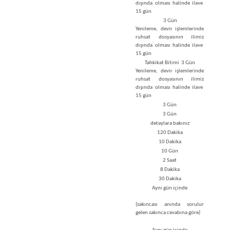
dışında olması halinde ilave
15 gün
3 Gün
Yenileme, devir işlemlerinde
ruhsat dosyasının ilimiz
dışında olması halinde ilave
15 gün
Tahkikat Bitimi
3 Gün
Yenileme, devir işlemlerinde
ruhsat dosyasının ilimiz
dışında olması halinde ilave
15 gün
3 Gün
3 Gün
detaylara bakınız​​
120 Dakika
10 Dakika
10 Gün
2 Saat
8 Dakika
30 Dakika
Aynı gün içinde
(sakıncası anında sorulur
gelen sakınca cevabına göre)