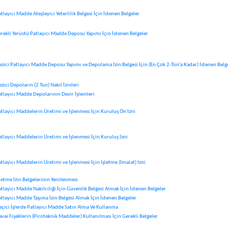
tlayıcı Madde Ateşleyici Yeterlilik Belgesi İçin İstenen Belgeler
ürekli Yerüstü Patlayıcı Madde Deposu Yapımı İçin İstenen Belgeler
ezici Patlayıcı Madde Deposu Yapımı ve Depolama İzin Belgesi İçin (En Çok 2-Ton’a Kadar) İstenen Belg
zici Depoların (2 Ton) Nakil İzinleri
atlayıcı Madde Depolarının Devir İşlemleri
atlayıcı Maddelerin Üretimi ve İşlenmesi İçin Kuruluş Ön İzni
atlayıcı Maddelerin Üretimi ve İşlenmesi İçin Kuruluş İzni
tlayıcı Maddelerin Üretimi ve İşlenmesi İçin İşletme (İmalat) İzni
şletme İzin Belgelerinin Yenilenmesi
tlayıcı Madde Nakilciliği İçin Güvenlik Belgesi Almak İçin İstenen Belgeler
atlayıcı Madde Taşıma İzin Belgesi Almak İçin İstenen Belgeler
eçici İşlerde Patlayıcı Madde Satın Alma Ve Kullanma
vai Fişeklerin (Piroteknik Maddeler) Kullanılması İçin Gerekli Belgeler