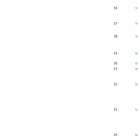
​16
Y
​17
Yi
​18
Yi
​19
Öz
​20
Öz
​21
A
​22
S
​23
C
​24
K