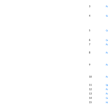
​3
Pa
​4
S
​5
G
​6
Ge
​7
P
​8
P
​9
P
​10
Pa
​11
İ
12​
Pa
​13
P
​14
G
​15
Ha