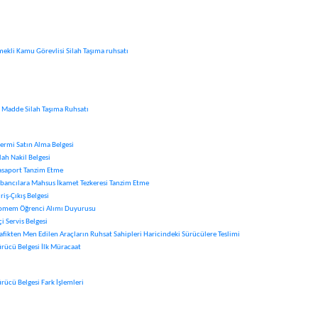
mekli Kamu Görevlisi Silah Taşıma ruhsatı
. Madde Silah Taşıma Ruhsatı
ermi Satın Alma Belgesi
lah Nakil Belgesi
asaport Tanzim Etme
abancılara Mahsus İkamet Tezkeresi Tanzim Etme
riş-Çıkış Belgesi
omem Öğrenci Alımı Duyurusu
çi Servis Belgesi
rafikten Men Edilen Araçların Ruhsat Sahipleri Haricindeki Sürücülere Teslimi
ürücü Belgesi İlk Müracaat
ürücü Belgesi Fark İşlemleri