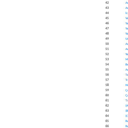
​42
A
​43
Ar
​44
İc
​45
​V
​46
Ya
47​
Y
​48
Ya
​49
Un
​50
A
51
A
​52
Ye
​53
M
​54
B
​55
Ad
​56
T
​57
T
​58
H
​59
Ça
​60
Ç
​61
T
​62
(A
​63
(B
​64
(C
​65
R
​66
Re