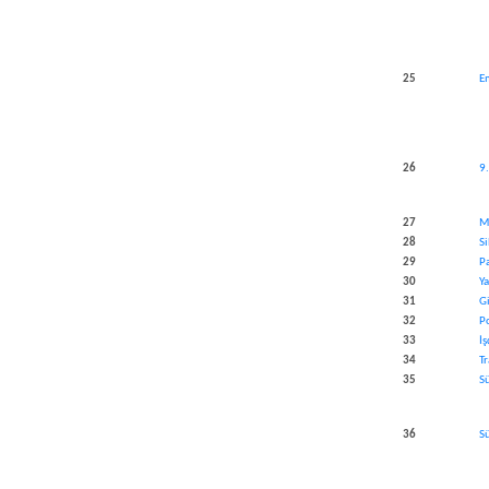
​25
E
​26
9
​27
M
​28
Si
​29
P
​30
Y
​31
Gi
​32
P
​33
İş
​34
T
​35
S
​36
S