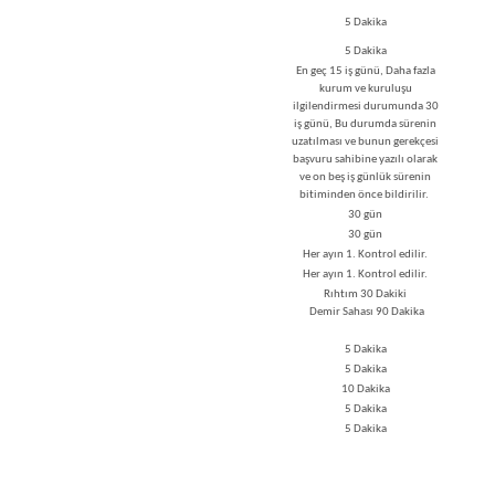
5 Dakika
5 Dakika
En geç 15 iş günü, Daha fazla
kurum ve kuruluşu
ilgilendirmesi durumunda 30
iş günü, Bu durumda sürenin
uzatılması ve bunun gerekçesi
başvuru sahibine yazılı olarak
ve on beş iş günlük sürenin
bitiminden önce bildirilir.
30 gün
30 gün
Her ayın 1. Kontrol edilir.
Her ayın 1. Kontrol edilir.
Rıhtım 30 Dakiki
Demir Sahası ​90 Dakika​
​5 Dakika
​​5 Dakika
10​ Dakika
​​​5 Dakika
​​​​5 Dakika